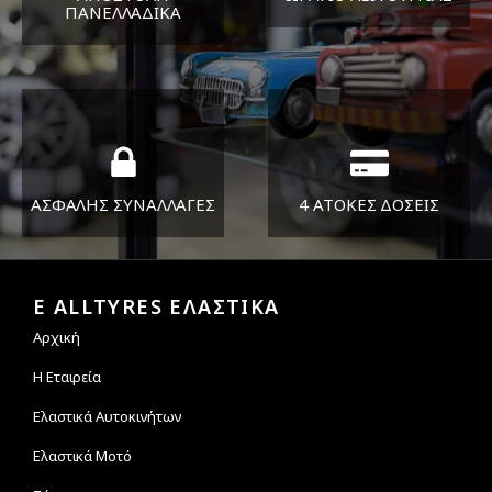
ΠΑΝΕΛΛΑΔΙΚA
ΔΕΥ-ΠΑΡ 8:30-17:30
Όπου και αν είστε θα σας
ΣΑΒ 8:30-13:30
στείλουμε τα ελαστικά σας
ΑΣΦΑΛΗΣ ΣΥΝΑΛΛΑΓΕΣ
4 ΑΤΟΚΕΣ ΔΟΣΕΙΣ
Εγγυόμαστε την ασφάλεια
Υποστηρίζουμε μέχρι και 4
των συναλλαγών σας.
άτοκες δόσεις
E ALLTYRES ΕΛΑΣΤΙΚΑ
Αρχική
Η Εταιρεία
Ελαστικά Αυτοκινήτων
Ελαστικά Μοτό