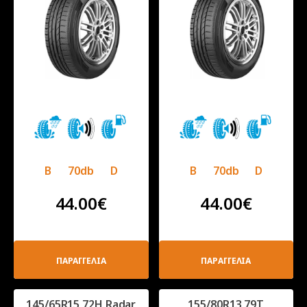
B
70db
D
B
70db
D
44.00
€
44.00
€
ΠΑΡΑΓΓΕΛΙΑ
ΠΑΡΑΓΓΕΛΙΑ
145/65R15 72Η Radar
155/80R13 79T