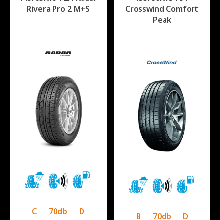
Rivera Pro 2 M+S
Crosswind Comfort
Peak
C
70db
D
B
70db
D