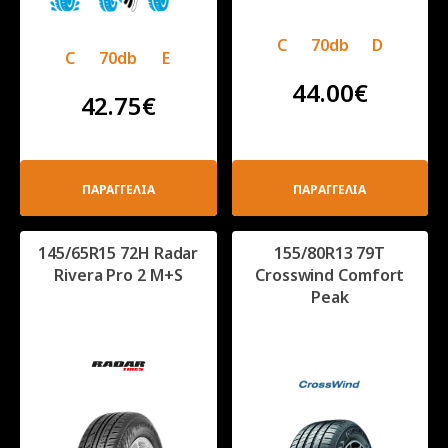
C
70db
D
C
70db
E
44.00
€
42.75
€
ΠΑΡΑΓΓΕΛΙΑ
ΠΑΡΑΓΓΕΛΙΑ
145/65R15 72Η Radar
155/80R13 79T
Rivera Pro 2 M+S
Crosswind Comfort
Peak