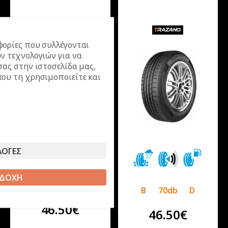
ορίες που συλλέγονται
ν τεχνολογιών για να
σας στην ιστοσελίδα μας,
ου τη χρησιμοποιείτε και
ΛΟΓΕΣ
ΔΟΧΗ
C
70db
E
B
70db
D
46.50
€
46.50
€