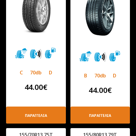
C
70db
D
B
70db
D
44.00
€
44.00
€
ΠΑΡΑΓΓΕΛΙΑ
ΠΑΡΑΓΓΕΛΙΑ
155/70R13 75T
155/80R13 79T