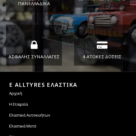
ΠΑΝΕΛΛΑΔΙΚA
ΔΕΥ-ΠΑΡ 8:30-17:30
Όπου και αν είστε θα σας
ΣΑΒ 8:30-13:30
στείλουμε τα ελαστικά σας
ΑΣΦΑΛΗΣ ΣΥΝΑΛΛΑΓΕΣ
4 ΑΤΟΚΕΣ ΔΟΣΕΙΣ
Εγγυόμαστε την ασφάλεια
Υποστηρίζουμε μέχρι και 4
των συναλλαγών σας.
άτοκες δόσεις
E ALLTYRES ΕΛΑΣΤΙΚΑ
Αρχική
Η Εταιρεία
Ελαστικά Αυτοκινήτων
Ελαστικά Μοτό