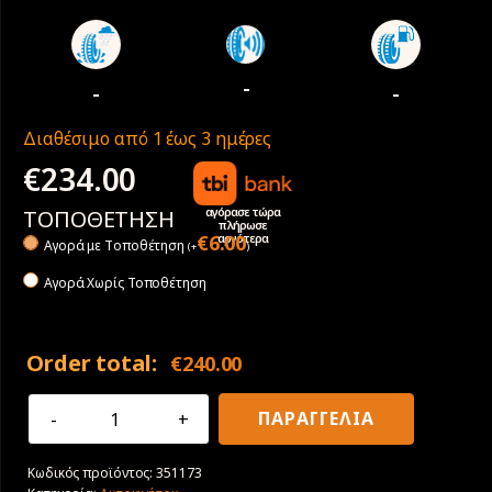
-
-
-
Διαθέσιμο από 1 έως 3 ημέρες
€
234.00
αγόρασε τώρα
ΤΟΠΟΘΕΤΗΣΗ
πλήρωσε
αργότερα
€
6.00
Αγορά με Tοποθέτηση
(
+
)
Αγορά Χωρίς Τοποθέτηση
Order total:
€
240.00
285/75R16
ΠΑΡΑΓΓΕΛΙΑ
116/113Q
Falken
Κωδικός προϊόντος:
351173
Wildpeak