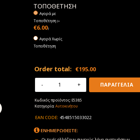
ΤΟΠΟΘΕΤΗΣΗ
Αγορά με
Tοποθέτηση
(
+
€
6.00
)
Αγορά Χωρίς
Τοποθέτηση
Order total:
€
195.00
275/70R16
ΠΑΡΑΓΓΕΛΙΑ
119/116Q
Yokohama
Κωδικός προϊόντος:
E5385
Geolandar
Κατηγορία:
Αυτοκινήτου
X-
AT
EAN CODE:
4548515033022
G016
ποσότητα
ΕΝΗΜΕΡΩΘΕΙΤΕ:
Οι τιμές αλλάζουν συνεχώς λόγο ανατιμήσεων.