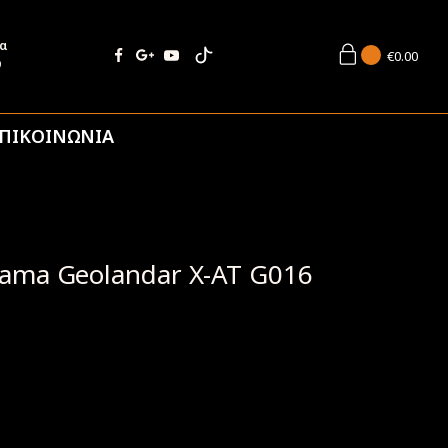
ία
€
0.00
9
ΠΙΚΟΙΝΩΝΙΑ
ama Geolandar X-AT G016