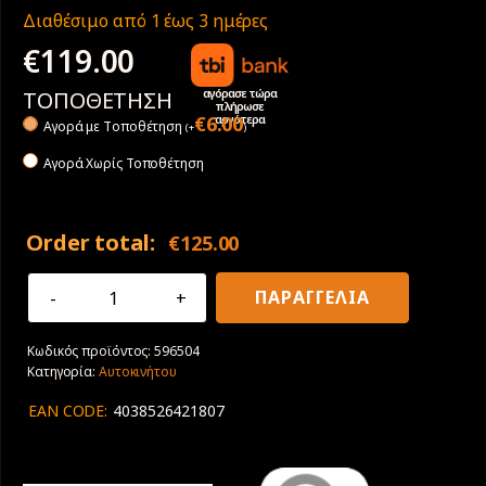
Διαθέσιμο από 1 έως 3 ημέρες
€
119.00
αγόρασε τώρα
ΤΟΠΟΘΕΤΗΣΗ
πλήρωσε
αργότερα
€
6.00
Αγορά με Tοποθέτηση
(
+
)
Αγορά Χωρίς Τοποθέτηση
Order total:
€
125.00
195/60R16
ΠΑΡΑΓΓΕΛΙΑ
93V
XL
Κωδικός προϊόντος:
596504
Dunlop
Κατηγορία:
Αυτοκινήτου
All
Season
EAN CODE:
4038526421807
2
ποσότητα