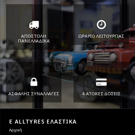
ΑΠΟΣΤΟΛΗ
ΩΡΑΡΙΟ ΛΕΙΤΟΥΡΓΙΑΣ
ΠΑΝΕΛΛΑΔΙΚA
ΔΕΥ-ΠΑΡ 8:30-17:30
Όπου και αν είστε θα σας
ΣΑΒ 8:30-13:30
στείλουμε τα ελαστικά σας
ΑΣΦΑΛΗΣ ΣΥΝΑΛΛΑΓΕΣ
4 ΑΤΟΚΕΣ ΔΟΣΕΙΣ
Εγγυόμαστε την ασφάλεια
Υποστηρίζουμε μέχρι και 4
των συναλλαγών σας.
άτοκες δόσεις
E ALLTYRES ΕΛΑΣΤΙΚΑ
Αρχική