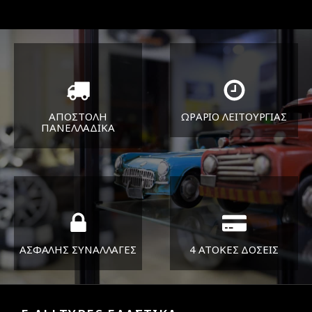
ΑΠΟΣΤΟΛΗ
ΩΡΑΡΙΟ ΛΕΙΤΟΥΡΓΙΑΣ
ΠΑΝΕΛΛΑΔΙΚA
ΔΕΥ-ΠΑΡ 8:30-17:30
Όπου και αν είστε θα σας
ΣΑΒ 8:30-13:30
στείλουμε τα ελαστικά σας
ΑΣΦΑΛΗΣ ΣΥΝΑΛΛΑΓΕΣ
4 ΑΤΟΚΕΣ ΔΟΣΕΙΣ
Εγγυόμαστε την ασφάλεια
Υποστηρίζουμε μέχρι και 4
των συναλλαγών σας.
άτοκες δόσεις