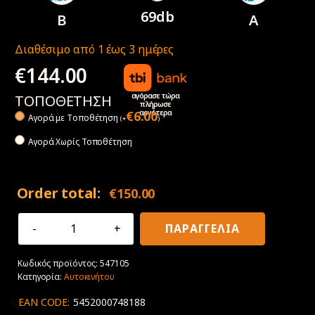
69db
B
A
Διαθέσιμο από 1 έως 3 ημέρες
€
144.00
αγόρασε τώρα
ΤΟΠΟΘΕΤΗΣΗ
πλήρωσε
αργότερα
€
6.00
Αγορά με Tοποθέτηση
(
+
)
Αγορά Χωρίς Τοποθέτηση
Order total:
€
150.00
205/45R17
ΠΑΡΑΓΓΕΛΙΑ
88W
XL
Κωδικός προϊόντος:
547105
Goodyear
Κατηγορία:
Αυτοκινήτου
Eagle
F1
EAN CODE:
5452000748188
Asymmetric