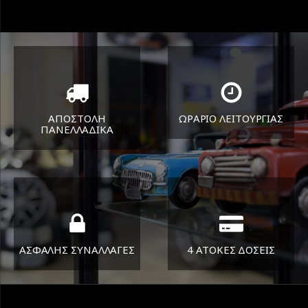
ΑΠΟΣΤΟΛΗ
ΩΡΑΡΙΟ ΛΕΙΤΟΥΡΓΙΑΣ
ΠΑΝΕΛΛΑΔΙΚA
ΔΕΥ-ΠΑΡ 8:30-17:30
Όπου και αν είστε θα σας
ΣΑΒ 8:30-13:30
στείλουμε τα ελαστικά σας
ΑΣΦΑΛΗΣ ΣΥΝΑΛΛΑΓΕΣ
4 ΑΤΟΚΕΣ ΔΟΣΕΙΣ
Εγγυόμαστε την ασφάλεια
Υποστηρίζουμε μέχρι και 4
των συναλλαγών σας.
άτοκες δόσεις