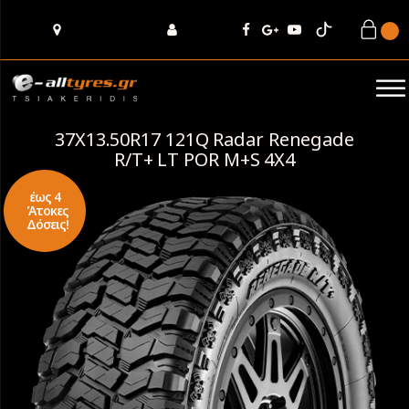
37X13.50R17 121Q Radar Renegade
R/T+ LT POR M+S 4Χ4
έως 4
Άτοκες
Δόσεις!