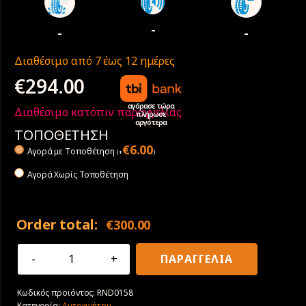
-
-
-
Διαθέσιμο από 7 έως 12 ημέρες
€
294.00
αγόρασε τώρα
Διαθέσιμο κατόπιν παραγγελίας
πλήρωσε
αργότερα
ΤΟΠΟΘΕΤΗΣΗ
€
6.00
Αγορά με Tοποθέτηση
(
+
)
Αγορά Χωρίς Τοποθέτηση
Order total:
€
300.00
37X13.50R17
ΠΑΡΑΓΓΕΛΙΑ
121Q
Radar
Κωδικός προϊόντος:
RND0158
Renegade
Κατηγορία:
Αυτοκινήτου