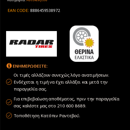
R/T+
LT
EAN CODE:
8886459538972
POR
M+S
4Χ4
ποσότητα
ΕΝΗΜΕΡΩΘΕΙΤΕ:
Οι τιμές αλλάζουν συνεχώς λόγο ανατιμήσεων.
Ενδέχεται η τιμή να έχει αλλάξει και μετά την
παραγγελία σας.
Για επιβεβαίωση αποθέματος, πριν την παραγγελία
σας καλέστε μας στο 210 600 8689.
Τοποθέτηση Κατόπιν Ραντεβού.