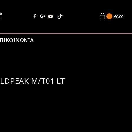
ία
€
0.00
9
ΠΙΚΟΙΝΩΝΙΑ
ILDPEAK M/T01 LT