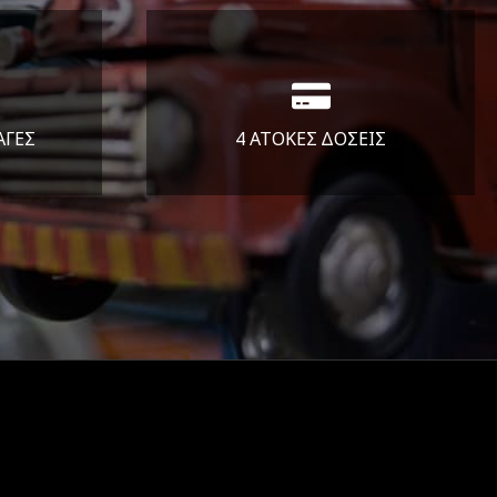
ΑΓΕΣ
4 ΑΤΟΚΕΣ ΔΟΣΕΙΣ
άλεια
Υποστηρίζουμε μέχρι και 4
ας.
άτοκες δόσεις