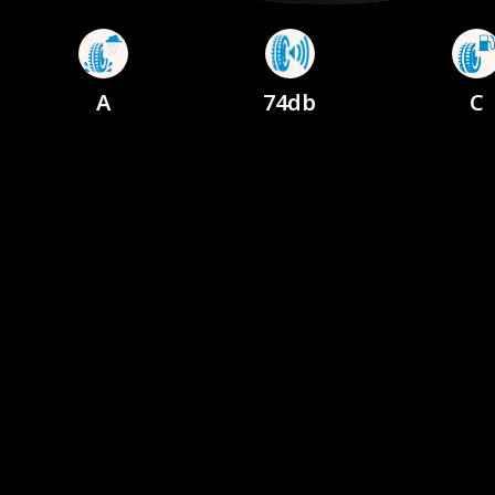
A
74db
C