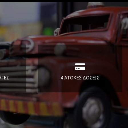
ΑΓΕΣ
4 ΑΤΟΚΕΣ ΔΟΣΕΙΣ
άλεια
Υποστηρίζουμε μέχρι και 4
ας.
άτοκες δόσεις