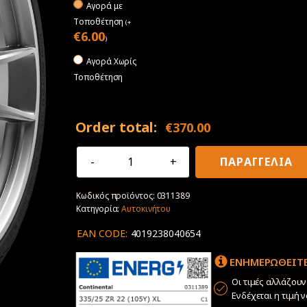
Αγορά με
Tοποθέτηση
(
+
€
6.00
)
Αγορά Χωρίς
Τοποθέτηση
Order total:
€
370.00
335/25R22
ΠΑΡΑΓΓΕΛΙΑ
105Y
XL
Κωδικός προϊόντος:
0311389
Continental
Κατηγορία:
Αυτοκινήτου
SportContact
7
EAN CODE:
4019238040654
ποσότητα
ΕΝΗΜΕΡΩΘΕΙΤΕ
Οι τιμές αλλάζου
Ενδέχεται η τιμή 