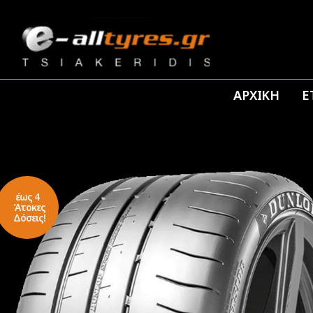
ΑΡΧΙΚΗ
Ε
έως 4
Άτοκες
Δόσεις!