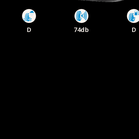
D
74db
D