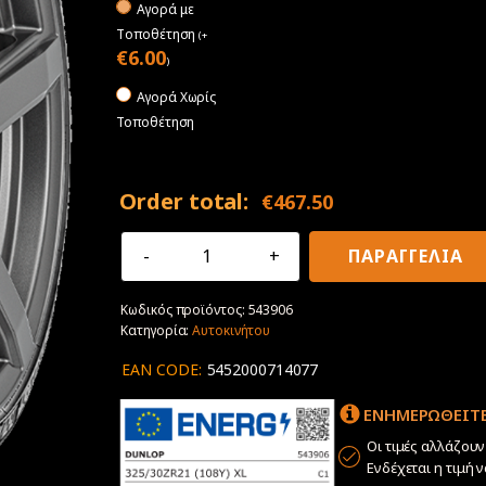
Αγορά με
Tοποθέτηση
(
+
€
6.00
)
Αγορά Χωρίς
Τοποθέτηση
Order total:
€
467.50
325/30R21
ΠΑΡΑΓΓΕΛΙΑ
108Y
XL
Κωδικός προϊόντος:
543906
Dunlop
Κατηγορία:
Αυτοκινήτου
SP
Sport
EAN CODE:
5452000714077
Maxx
Race
ΕΝΗΜΕΡΩΘΕΙΤΕ
2
N1
Οι τιμές αλλάζου
ποσότητα
Ενδέχεται η τιμή 