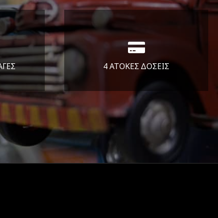
ΑΓΕΣ
4 ΑΤΟΚΕΣ ΔΟΣΕΙΣ
άλεια
Υποστηρίζουμε μέχρι και 4
ας.
άτοκες δόσεις