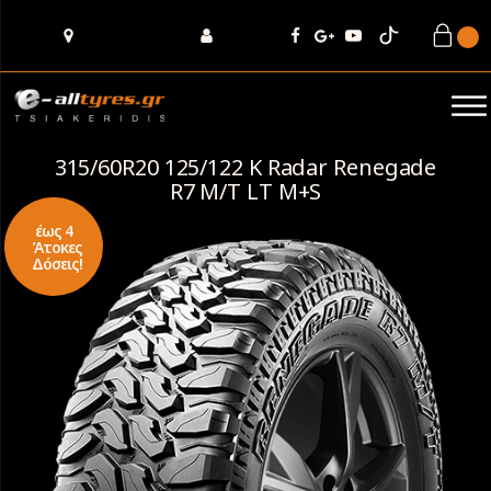
315/60R20 125/122 K Radar Renegade
R7 M/T LT M+S
έως 4
Άτοκες
Δόσεις!