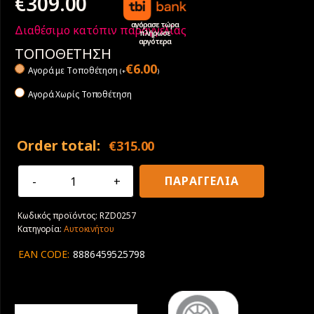
€
309.00
αγόρασε τώρα
Διαθέσιμο κατόπιν παραγγελίας
πλήρωσε
αργότερα
ΤΟΠΟΘΕΤΗΣΗ
€
6.00
Αγορά με Tοποθέτηση
(
+
)
Αγορά Χωρίς Τοποθέτηση
Order total:
€
315.00
315/60R20
ΠΑΡΑΓΓΕΛΙΑ
125/122
K
Κωδικός προϊόντος:
RZD0257
Radar
Κατηγορία:
Αυτοκινήτου
Renegade
R7
EAN CODE:
8886459525798
M/T
LT
M+S
ποσότητα