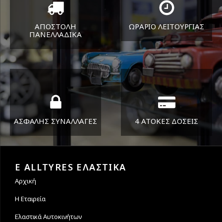
ΑΠΟΣΤΟΛΗ
ΩΡΑΡΙΟ ΛΕΙΤΟΥΡΓΙΑΣ
ΠΑΝΕΛΛΑΔΙΚA
ΔΕΥ-ΠΑΡ 8:30-17:30
Όπου και αν είστε θα σας
ΣΑΒ 8:30-13:30
στείλουμε τα ελαστικά σας
ΑΣΦΑΛΗΣ ΣΥΝΑΛΛΑΓΕΣ
4 ΑΤΟΚΕΣ ΔΟΣΕΙΣ
Εγγυόμαστε την ασφάλεια
Υποστηρίζουμε μέχρι και 4
των συναλλαγών σας.
άτοκες δόσεις
E ALLTYRES ΕΛΑΣΤΙΚΑ
Αρχική
Η Εταιρεία
Ελαστικά Αυτοκινήτων