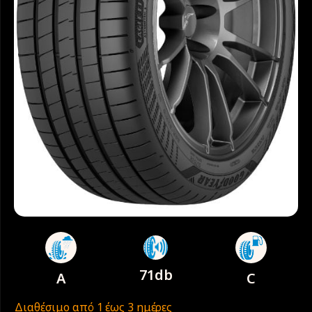
71db
A
C
Διαθέσιμο από 1 έως 3 ημέρες