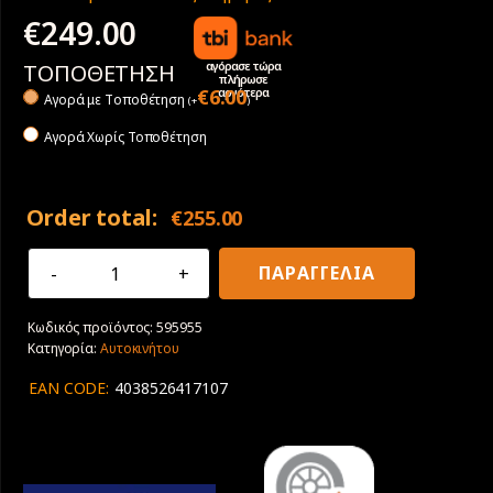
€
249.00
αγόρασε τώρα
ΤΟΠΟΘΕΤΗΣΗ
πλήρωσε
αργότερα
€
6.00
Αγορά με Tοποθέτηση
(
+
)
Αγορά Χωρίς Τοποθέτηση
Order total:
€
255.00
295/40R20
ΠΑΡΑΓΓΕΛΙΑ
110Y
Goodyear
Κωδικός προϊόντος:
595955
Eagle
Κατηγορία:
Αυτοκινήτου
F1
Asymmetric
EAN CODE:
4038526417107
6
ποσότητα