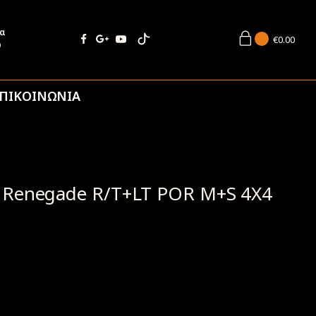
ία
€
0.00
9
ΠΙΚΟΙΝΩΝΙΑ
 Renegade R/T+LT POR M+S 4Χ4