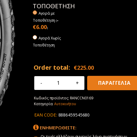
ΤΟΠΟΘΕΤΗΣΗ
Αγορά με
Tοποθέτηση
(
+
€
6.00
)
Αγορά Χωρίς
Τοποθέτηση
Order total:
€
225.00
285/60R18
ΠΑΡΑΓΓΕΛΙΑ
118/115Q
Radar
Κωδικός προϊόντος:
RANCCN0169
Renegade
Κατηγορία:
Αυτοκινήτου
R/T+LT
POR
EAN CODE:
8886459545680
M+S
4Χ4
ΕΝΗΜΕΡΩΘΕΙΤΕ:
ποσότητα
Οι τιμές αλλάζουν συνεχώς λόγο ανατιμήσεων.