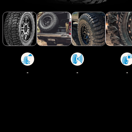
-
-
-