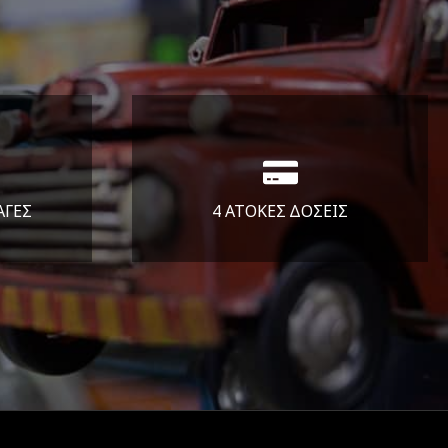
ΑΓΕΣ
4 ΑΤΟΚΕΣ ΔΟΣΕΙΣ
άλεια
Υποστηρίζουμε μέχρι και 4
ας.
άτοκες δόσεις