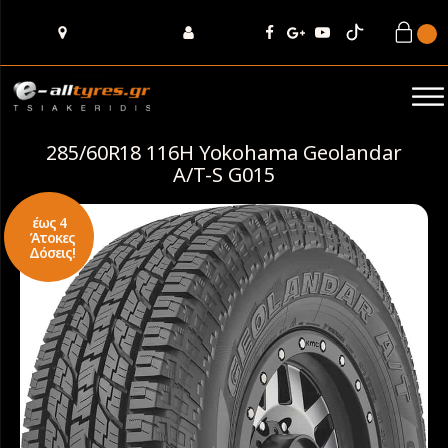
285/60R18 116H Yokohama Geolandar
A/T-S G015
έως 4
Άτοκες
Δόσεις!