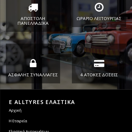
ΑΠΟΣΤΟΛΗ
ΩΡΑΡΙΟ ΛΕΙΤΟΥΡΓΙΑΣ
ΠΑΝΕΛΛΑΔΙΚA
ΔΕΥ-ΠΑΡ 8:30-17:30
Όπου και αν είστε θα σας
ΣΑΒ 8:30-13:30
στείλουμε τα ελαστικά σας
ΑΣΦΑΛΗΣ ΣΥΝΑΛΛΑΓΕΣ
4 ΑΤΟΚΕΣ ΔΟΣΕΙΣ
Εγγυόμαστε την ασφάλεια
Υποστηρίζουμε μέχρι και 4
των συναλλαγών σας.
άτοκες δόσεις
E ALLTYRES ΕΛΑΣΤΙΚΑ
Αρχική
Η Εταιρεία
Ελαστικά Αυτοκινήτων