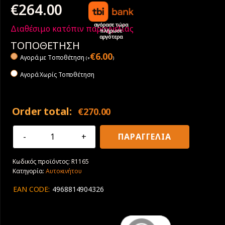
€
264.00
αγόρασε τώρα
Διαθέσιμο κατόπιν παραγγελίας
πλήρωσε
αργότερα
ΤΟΠΟΘΕΤΗΣΗ
€
6.00
Αγορά με Tοποθέτηση
(
+
)
Αγορά Χωρίς Τοποθέτηση
Order total:
€
270.00
285/60R18
ΠΑΡΑΓΓΕΛΙΑ
116H
Yokohama
Κωδικός προϊόντος:
R1165
Geolandar
Κατηγορία:
Αυτοκινήτου
A/T-
S
EAN CODE:
4968814904326
G015
ποσότητα