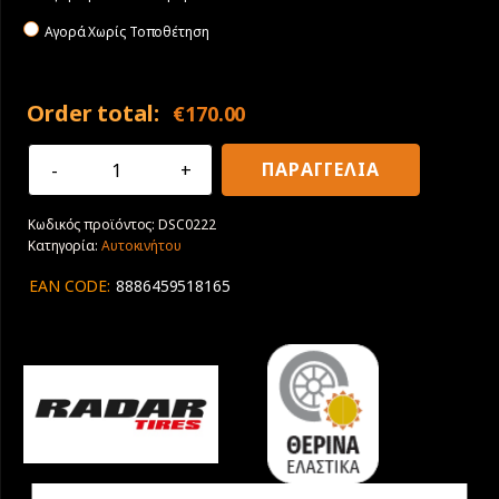
Αγορά Χωρίς Τοποθέτηση
Order total:
€
170.00
285/35R21
ΠΑΡΑΓΓΕΛΙΑ
105Y
XL
Κωδικός προϊόντος:
DSC0222
Radar
Κατηγορία:
Αυτοκινήτου
Dimax
R8+
EAN CODE:
8886459518165
ποσότητα