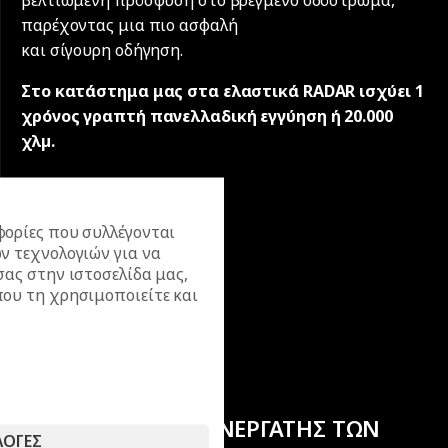
παρέχοντας μια πιο ασφαλή
και σίγουρη οδήγηση.
Στο κατάστημα μας στα ελαστικά RADAR ισχύει 1
χρόνος γραπτή πανελλαδική εγγύηση ή 20.000
χλµ.
ορίες που συλλέγονται
ν τεχνολογιών για να
σας στην ιστοσελίδα μας,
ου τη χρησιμοποιείτε και
ΕΠΙΣΗΜΟΣ ΣΥΝΕΡΓΑΤΗΣ ΤΩΝ
ΛΟΓΕΣ