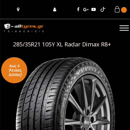
285/35R21 105Y XL Radar Dimax R8+
έως 4
Άτοκες
Δόσεις!