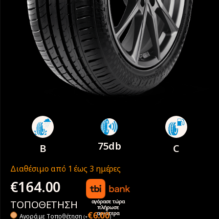
75db
B
C
Διαθέσιμο από 1 έως 3 ημέρες
€
164.00
αγόρασε τώρα
ΤΟΠΟΘΕΤΗΣΗ
πλήρωσε
αργότερα
€
6.00
Αγορά με Tοποθέτηση
(
+
)