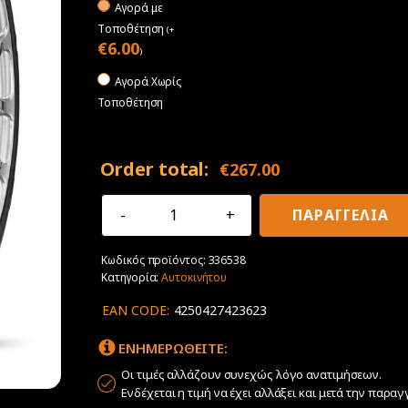
Αγορά με
Tοποθέτηση
(
+
€
6.00
)
Αγορά Χωρίς
Τοποθέτηση
Order total:
€
267.00
285/30R21
ΠΑΡΑΓΓΕΛΙΑ
100Y
XL
Κωδικός προϊόντος:
336538
Falken
Κατηγορία:
Αυτοκινήτου
Azenis
FK510SUV
EAN CODE:
4250427423623
ποσότητα
ΕΝΗΜΕΡΩΘΕΙΤΕ:
Οι τιμές αλλάζουν συνεχώς λόγο ανατιμήσεων.
Ενδέχεται η τιμή να έχει αλλάξει και μετά την παραγ