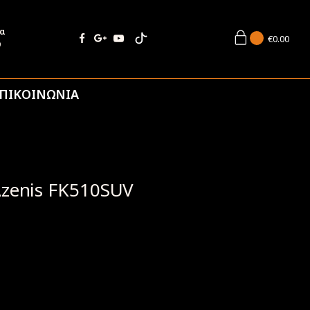
ία
€
0.00
9
ΠΙΚΟΙΝΩΝΙΑ
Azenis FK510SUV