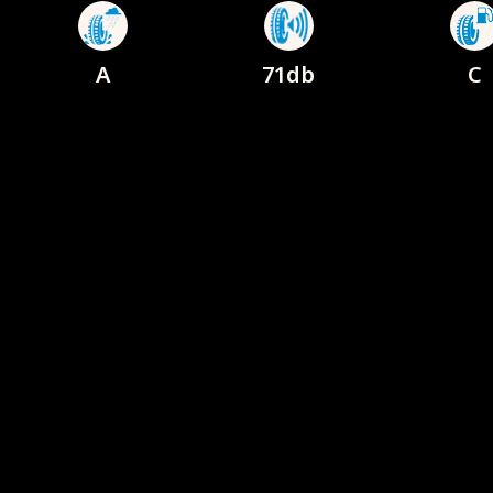
A
71db
C