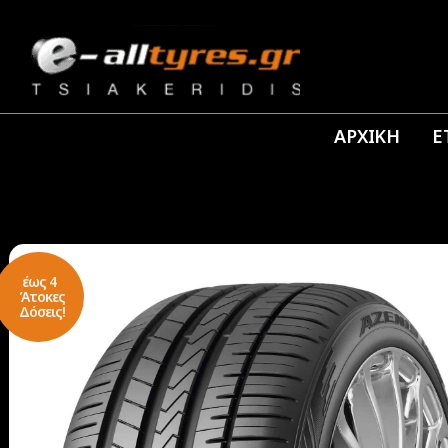
ΑΡΧΙΚΗ
Ε
έως 4
Άτοκες
Δόσεις!