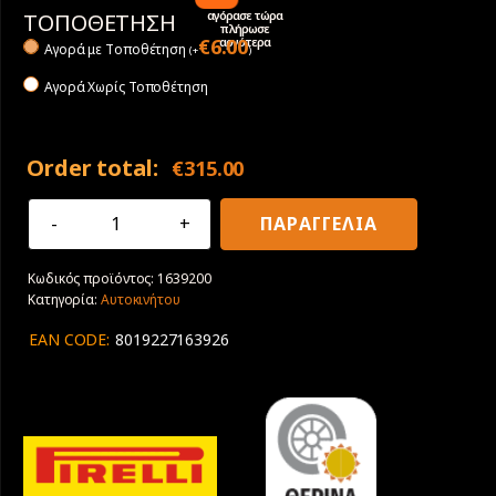
αγόρασε τώρα
ΤΟΠΟΘΕΤΗΣΗ
πλήρωσε
αργότερα
€
6.00
Αγορά με Tοποθέτηση
(
+
)
Αγορά Χωρίς Τοποθέτηση
Order total:
€
315.00
285/30R20
ΠΑΡΑΓΓΕΛΙΑ
99Y
XL
Κωδικός προϊόντος:
1639200
Pirelli
Κατηγορία:
Αυτοκινήτου
P
Zero
EAN CODE:
8019227163926
ποσότητα