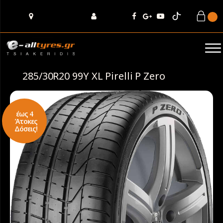
285/30R20 99Y XL Pirelli P Zero
έως 4
Άτοκες
Δόσεις!