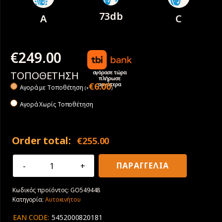
73db
A
C
€
249.00
αγόρασε τώρα
ΤΟΠΟΘΕΤΗΣΗ
πλήρωσε
αργότερα
€
6.00
Αγορά με Tοποθέτηση
(
+
)
Αγορά Χωρίς Τοποθέτηση
Order total:
€
255.00
285/30R19
ΠΑΡΑΓΓΕΛΙΑ
98Y
XL
Κωδικός προϊόντος:
GO549448
Goodyear
Κατηγορία:
Αυτοκινήτου
Eagle
F1
EAN CODE:
5452000820181
Asymmetric