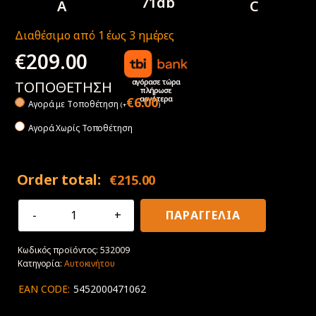
71db
A
C
Διαθέσιμο από 1 έως 3 ημέρες
€
209.00
αγόρασε τώρα
ΤΟΠΟΘΕΤΗΣΗ
πλήρωσε
αργότερα
€
6.00
Αγορά με Tοποθέτηση
(
+
)
Αγορά Χωρίς Τοποθέτηση
Order total:
€
215.00
275/45R20
ΠΑΡΑΓΓΕΛΙΑ
110Y
XL
Κωδικός προϊόντος:
532009
Dunlop
Κατηγορία:
Αυτοκινήτου
Sport
Maxx
EAN CODE:
5452000471062
RT2
SUV