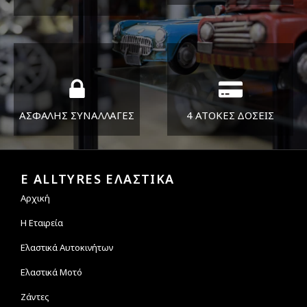
ΔΕΥ-ΠΑΡ 8:30-17:30
Όπου και αν είστε θα σας
ΣΑΒ 8:30-13:30
στείλουμε τα ελαστικά σας
ΑΣΦΑΛΗΣ ΣΥΝΑΛΛΑΓΕΣ
4 ΑΤΟΚΕΣ ΔΟΣΕΙΣ
Εγγυόμαστε την ασφάλεια
Υποστηρίζουμε μέχρι και 4
των συναλλαγών σας.
άτοκες δόσεις
E ALLTYRES ΕΛΑΣΤΙΚΑ
Αρχική
Η Εταιρεία
Ελαστικά Αυτοκινήτων
Ελαστικά Μοτό
Ζάντες