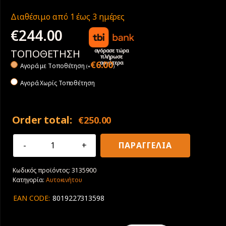
Διαθέσιμο από 1 έως 3 ημέρες
€
244.00
αγόρασε τώρα
ΤΟΠΟΘΕΤΗΣΗ
πλήρωσε
αργότερα
€
6.00
Αγορά με Tοποθέτηση
(
+
)
Αγορά Χωρίς Τοποθέτηση
Order total:
€
250.00
275/40R19
ΠΑΡΑΓΓΕΛΙΑ
105Y
XL
Κωδικός προϊόντος:
3135900
Pirelli
Κατηγορία:
Αυτοκινήτου
P
Zero
EAN CODE:
8019227313598
PZ4
*
BMW