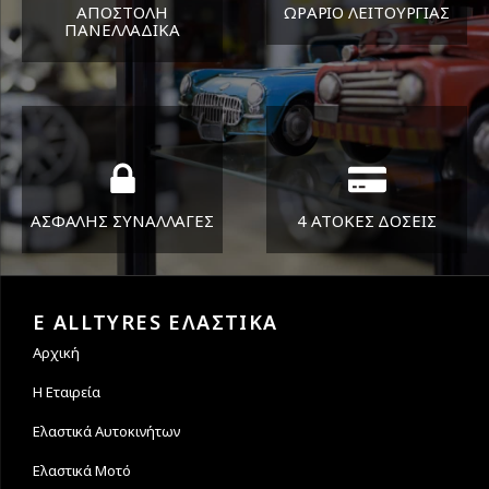
ΑΠΟΣΤΟΛΗ
ΩΡΑΡΙΟ ΛΕΙΤΟΥΡΓΙΑΣ
ΠΑΝΕΛΛΑΔΙΚA
ΔΕΥ-ΠΑΡ 8:30-17:30
Όπου και αν είστε θα σας
ΣΑΒ 8:30-13:30
στείλουμε τα ελαστικά σας
ΑΣΦΑΛΗΣ ΣΥΝΑΛΛΑΓΕΣ
4 ΑΤΟΚΕΣ ΔΟΣΕΙΣ
Εγγυόμαστε την ασφάλεια
Υποστηρίζουμε μέχρι και 4
των συναλλαγών σας.
άτοκες δόσεις
E ALLTYRES ΕΛΑΣΤΙΚΑ
Αρχική
Η Εταιρεία
Ελαστικά Αυτοκινήτων
Ελαστικά Μοτό