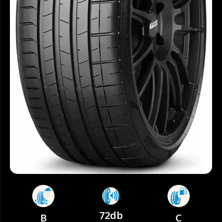
72db
B
C