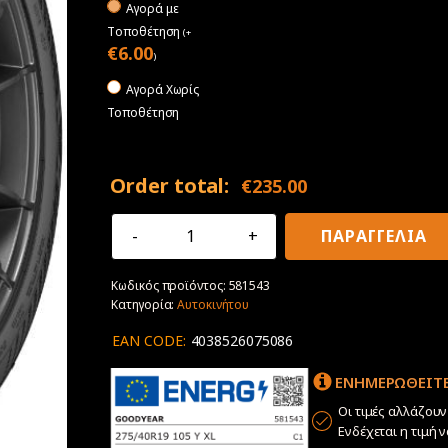
Αγορά με
Tοποθέτηση
(
+
€
6.00
)
Αγορά Χωρίς
Τοποθέτηση
Order total:
€
235.00
275/40R19
ΠΑΡΑΓΓΕΛΙΑ
105Y
XL
Κωδικός προϊόντος:
581543
Goodyear
Κατηγορία:
Αυτοκινήτου
Eagle
F1
EAN CODE:
4038526075086
Asymmetric
6
ΕΝΗΜΕΡΩΘΕΙΤΕ
Ev
ποσότητα
Οι τιμές αλλάζου
Ενδέχεται η τιμή 