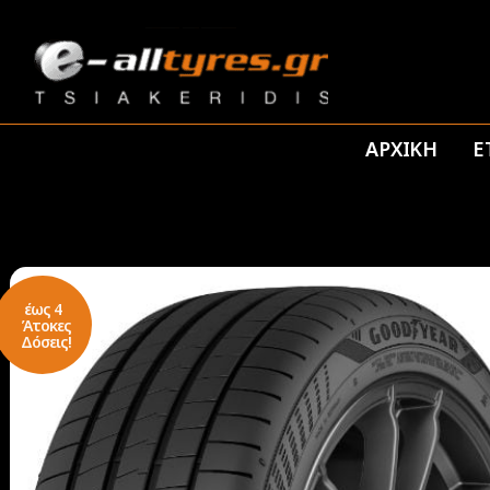
ΑΡΧΙΚΗ
Ε
έως 4
Άτοκες
Δόσεις!