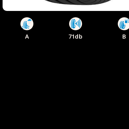
A
71db
B