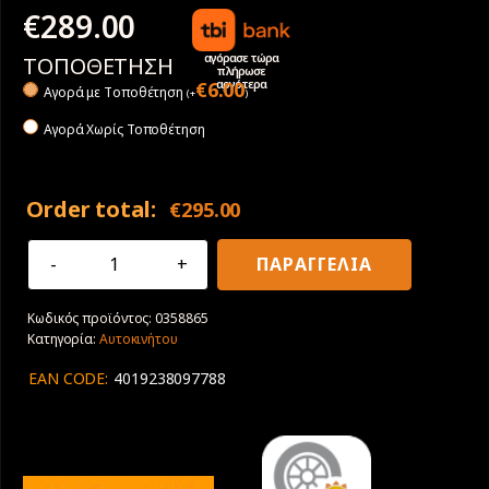
€
289.00
αγόρασε τώρα
ΤΟΠΟΘΕΤΗΣΗ
πλήρωσε
αργότερα
€
6.00
Αγορά με Tοποθέτηση
(
+
)
Αγορά Χωρίς Τοποθέτηση
Order total:
€
295.00
275/35R22
ΠΑΡΑΓΓΕΛΙΑ
104Y
XL
Κωδικός προϊόντος:
0358865
Continental
Κατηγορία:
Αυτοκινήτου
PremiumContact
6
EAN CODE:
4019238097788
ποσότητα