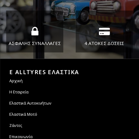
ΔΕΥ-ΠΑΡ 8:30-17:30
Όπου και αν είστε θα σας
ΣΑΒ 8:30-13:30
στείλουμε τα ελαστικά σας
ΑΣΦΑΛΗΣ ΣΥΝΑΛΛΑΓΕΣ
4 ΑΤΟΚΕΣ ΔΟΣΕΙΣ
Εγγυόμαστε την ασφάλεια
Υποστηρίζουμε μέχρι και 4
των συναλλαγών σας.
άτοκες δόσεις
E ALLTYRES ΕΛΑΣΤΙΚΑ
Αρχική
Η Εταιρεία
Ελαστικά Αυτοκινήτων
Ελαστικά Μοτό
Ζάντες
Επικοινωνία