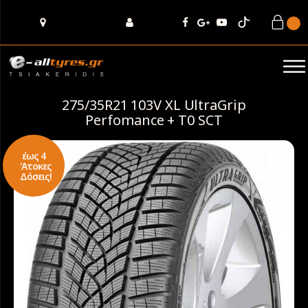
275/35R21 103V XL UltraGrip
Perfomance + T0 SCT
έως 4
Άτοκες
Δόσεις!