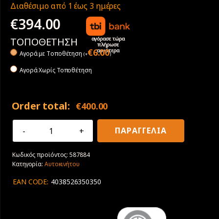
Διαθέσιμο από 1 έως 3 ημέρες
€
394.00
αγόρασε τώρα
ΤΟΠΟΘΕΤΗΣΗ
πλήρωσε
αργότερα
€
6.00
Αγορά με Tοποθέτηση
(
+
)
Αγορά Χωρίς Τοποθέτηση
Order total:
€
400.00
275/35R21
ΠΑΡΑΓΓΕΛΙΑ
103V
XL
Κωδικός προϊόντος:
587884
UltraGrip
Κατηγορία:
Αυτοκινήτου
Perfomance
+
EAN CODE:
4038526350350
T0
SCT
ποσότητα