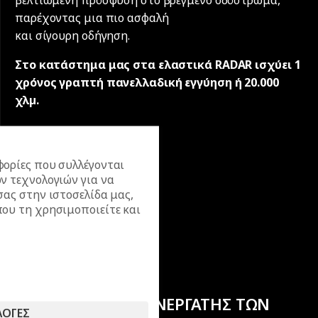
παρέχοντας μια πιο ασφαλή
και σίγουρη οδήγηση.
Στο κατάστημα μας στα ελαστικά RADAR ισχύει 1
χρόνος γραπτή πανελλαδική εγγύηση ή 20.000
χλµ.
ορίες που συλλέγονται
ν τεχνολογιών για να
σας στην ιστοσελίδα μας,
ου τη χρησιμοποιείτε και
ΕΠΙΣΗΜΟΣ ΣΥΝΕΡΓΑΤΗΣ ΤΩΝ
ΛΟΓΕΣ