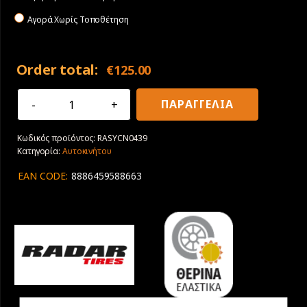
Αγορά Χωρίς Τοποθέτηση
Order total:
€
125.00
275/35R20
ΠΑΡΑΓΓΕΛΙΑ
102Y
XL
Κωδικός προϊόντος:
RASYCN0439
Radar
Κατηγορία:
Αυτοκινήτου
Dimax
R8+
EAN CODE:
8886459588663
ποσότητα