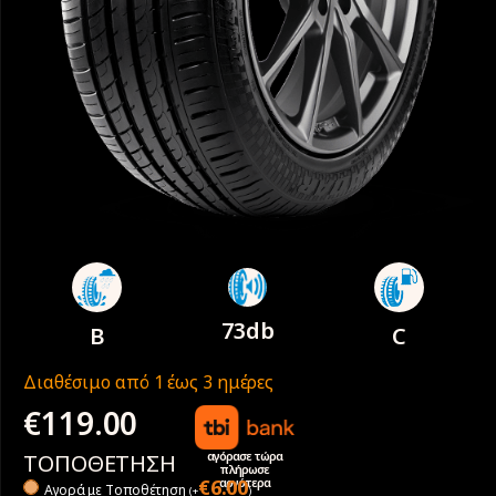
73db
B
C
Διαθέσιμο από 1 έως 3 ημέρες
€
119.00
αγόρασε τώρα
ΤΟΠΟΘΕΤΗΣΗ
πλήρωσε
αργότερα
€
6.00
Αγορά με Tοποθέτηση
(
+
)