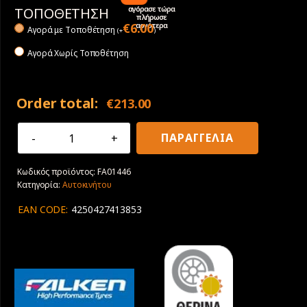
αγόρασε τώρα
ΤΟΠΟΘΕΤΗΣΗ
πλήρωσε
αργότερα
€
6.00
Αγορά με Tοποθέτηση
(
+
)
Αγορά Χωρίς Τοποθέτηση
Order total:
€
213.00
275/35R19
ΠΑΡΑΓΓΕΛΙΑ
100Y
XL
Κωδικός προϊόντος:
FA01446
Falken
Κατηγορία:
Αυτοκινήτου
Azenis
FK510
EAN CODE:
4250427413853
ποσότητα