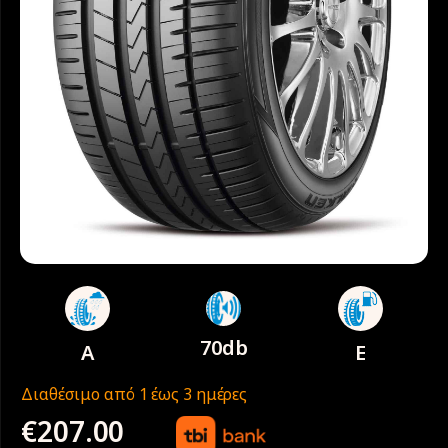
70db
A
E
Διαθέσιμο από 1 έως 3 ημέρες
€
207.00