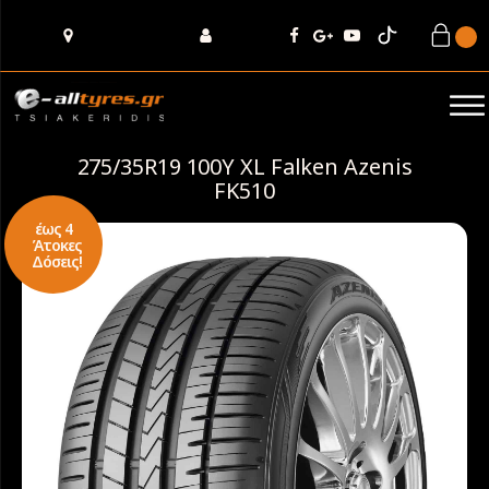
275/35R19 100Y XL Falken Azenis
FK510
έως 4
Άτοκες
Δόσεις!