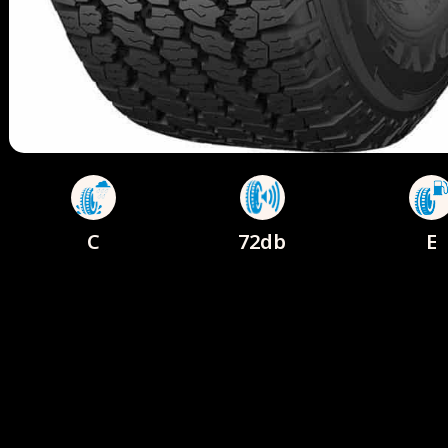
C
72db
E