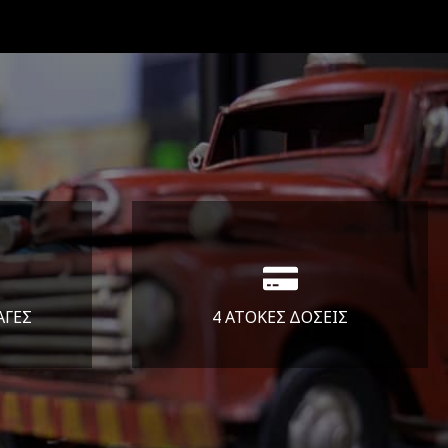
ΑΓΕΣ
4 ΑΤΟΚΕΣ ΔΟΣΕΙΣ
άλεια
Υποστηρίζουμε μέχρι και 4
ας.
άτοκες δόσεις