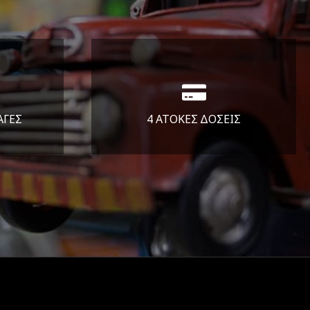
ΑΓΕΣ
4 ΑΤΟΚΕΣ ΔΟΣΕΙΣ
άλεια
Υποστηρίζουμε μέχρι και 4
ας.
άτοκες δόσεις