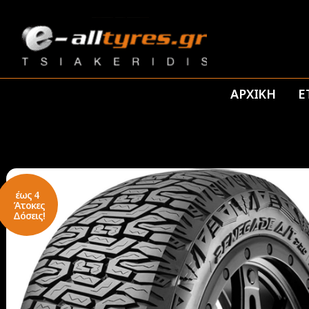
ΑΡΧΙΚΗ
Ε
έως 4
Άτοκες
Δόσεις!