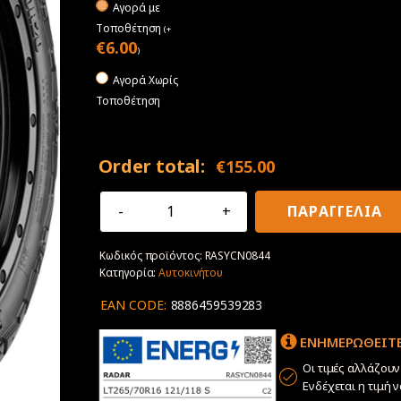
Αγορά με
Tοποθέτηση
(
+
€
6.00
)
Αγορά Χωρίς
Τοποθέτηση
Order total:
€
155.00
265/70R16
ΠΑΡΑΓΓΕΛΙΑ
121/118S
Radar
Κωδικός προϊόντος:
RASYCN0844
Renegade
Κατηγορία:
Αυτοκινήτου
A/T
Sport
EAN CODE:
8886459539283
3PMSF
ποσότητα
ΕΝΗΜΕΡΩΘΕΙΤΕ
Οι τιμές αλλάζου
Ενδέχεται η τιμή 