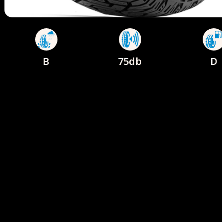
B
75db
D