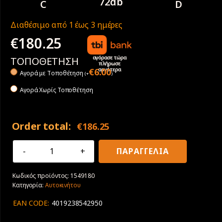
72db
C
D
Διαθέσιμο από 1 έως 3 ημέρες
€
180.25
αγόρασε τώρα
ΤΟΠΟΘΕΤΗΣΗ
πλήρωσε
αργότερα
€
6.00
Αγορά με Tοποθέτηση
(
+
)
Αγορά Χωρίς Τοποθέτηση
Order total:
€
186.25
265/70R15
ΠΑΡΑΓΓΕΛΙΑ
112H
Continental
Κωδικός προϊόντος:
1549180
ContiCrossContact
Κατηγορία:
Αυτοκινήτου
LX2
4X4
EAN CODE:
4019238542950
ποσότητα