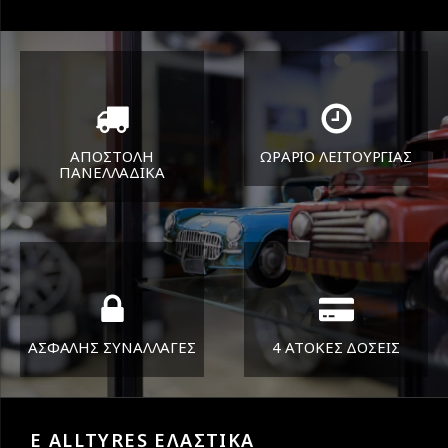
ΑΠΟΣΤΟΛΗ
ΩΡΑΡΙΟ ΛΕΙΤΟΥΡΓΙΑΣ
ΠΑΝΕΛΛΑΔΙΚA
ΔΕΥ-ΠΑΡ 8:30-17:30
Όπου και αν είστε θα σας
ΣΑΒ 8:30-13:30
στείλουμε τα ελαστικά σας
ΑΣΦΑΛΗΣ ΣΥΝΑΛΛΑΓΕΣ
4 ΑΤΟΚΕΣ ΔΟΣΕΙΣ
Εγγυόμαστε την ασφάλεια
Υποστηρίζουμε μέχρι και 4
των συναλλαγών σας.
άτοκες δόσεις
E ALLTYRES ΕΛΑΣΤΙΚΑ