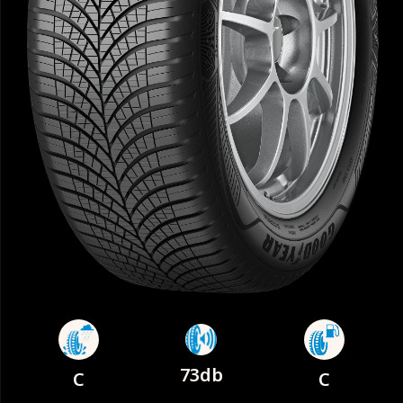
73db
C
C