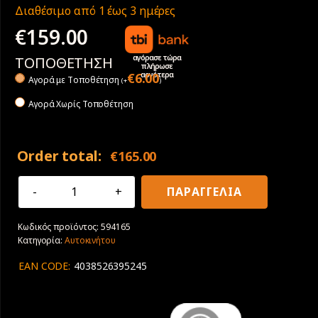
Διαθέσιμο από 1 έως 3 ημέρες
€
159.00
αγόρασε τώρα
ΤΟΠΟΘΕΤΗΣΗ
πλήρωσε
αργότερα
€
6.00
Αγορά με Tοποθέτηση
(
+
)
Αγορά Χωρίς Τοποθέτηση
Order total:
€
165.00
265/60R18
ΠΑΡΑΓΓΕΛΙΑ
114H
XL
Κωδικός προϊόντος:
594165
Goodyear
Κατηγορία:
Αυτοκινήτου
Vector
4Seasons
EAN CODE:
4038526395245
Gen-
3
ποσότητα