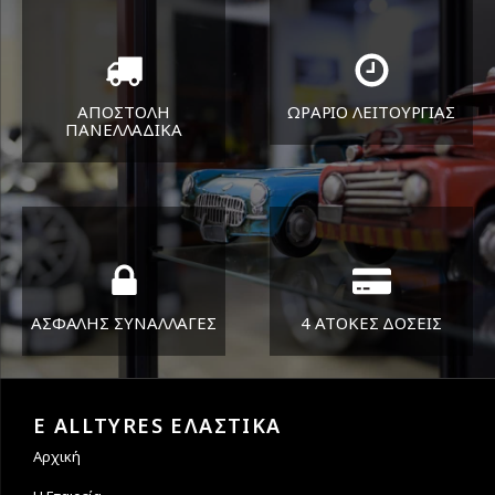
ΑΠΟΣΤΟΛΗ
ΩΡΑΡΙΟ ΛΕΙΤΟΥΡΓΙΑΣ
ΠΑΝΕΛΛΑΔΙΚA
ΔΕΥ-ΠΑΡ 8:30-17:30
Όπου και αν είστε θα σας
ΣΑΒ 8:30-13:30
στείλουμε τα ελαστικά σας
ΑΣΦΑΛΗΣ ΣΥΝΑΛΛΑΓΕΣ
4 ΑΤΟΚΕΣ ΔΟΣΕΙΣ
Εγγυόμαστε την ασφάλεια
Υποστηρίζουμε μέχρι και 4
των συναλλαγών σας.
άτοκες δόσεις
E ALLTYRES ΕΛΑΣΤΙΚΑ
Αρχική