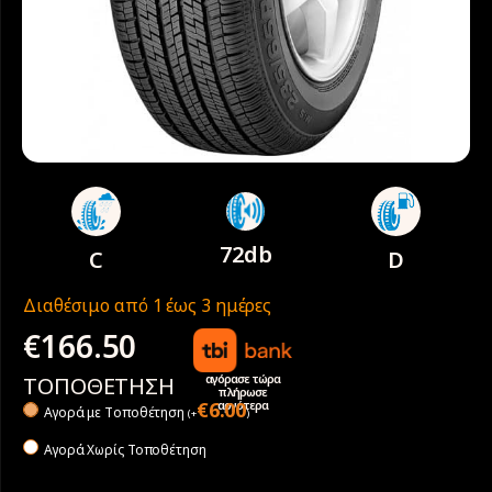
72db
C
D
Διαθέσιμο από 1 έως 3 ημέρες
€
166.50
αγόρασε τώρα
ΤΟΠΟΘΕΤΗΣΗ
πλήρωσε
αργότερα
€
6.00
Αγορά με Tοποθέτηση
(
+
)
Αγορά Χωρίς Τοποθέτηση