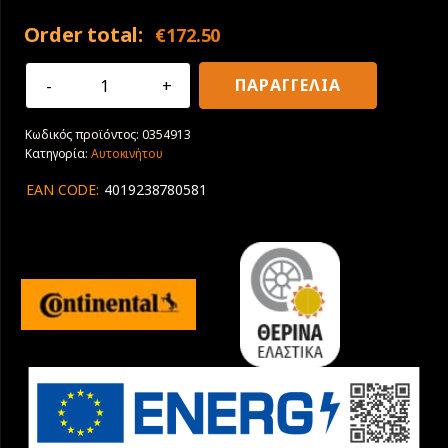
Order total:
€
172.50
265/60R18
ΠΑΡΑΓΓΕΛΙΑ
110H
Continental
Κωδικός προϊόντος:
0354913
Conti4x4Contact
Κατηγορία:
Αυτοκινήτου
4X4
MO
EAN CODE:
4019238780581
ποσότητα