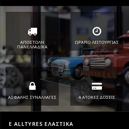
ΑΠΟΣΤΟΛΗ
ΩΡΑΡΙΟ ΛΕΙΤΟΥΡΓΙΑΣ
ΠΑΝΕΛΛΑΔΙΚA
ΔΕΥ-ΠΑΡ 8:30-17:30
Όπου και αν είστε θα σας
ΣΑΒ 8:30-13:30
στείλουμε τα ελαστικά σας
ΑΣΦΑΛΗΣ ΣΥΝΑΛΛΑΓΕΣ
4 ΑΤΟΚΕΣ ΔΟΣΕΙΣ
Εγγυόμαστε την ασφάλεια
Υποστηρίζουμε μέχρι και 4
των συναλλαγών σας.
άτοκες δόσεις
E ALLTYRES ΕΛΑΣΤΙΚΑ