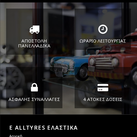
ΑΠΟΣΤΟΛΗ
ΩΡΑΡΙΟ ΛΕΙΤΟΥΡΓΙΑΣ
ΠΑΝΕΛΛΑΔΙΚA
ΔΕΥ-ΠΑΡ 8:30-17:30
Όπου και αν είστε θα σας
ΣΑΒ 8:30-13:30
στείλουμε τα ελαστικά σας
ΑΣΦΑΛΗΣ ΣΥΝΑΛΛΑΓΕΣ
4 ΑΤΟΚΕΣ ΔΟΣΕΙΣ
Εγγυόμαστε την ασφάλεια
Υποστηρίζουμε μέχρι και 4
των συναλλαγών σας.
άτοκες δόσεις
E ALLTYRES ΕΛΑΣΤΙΚΑ
Αρχική