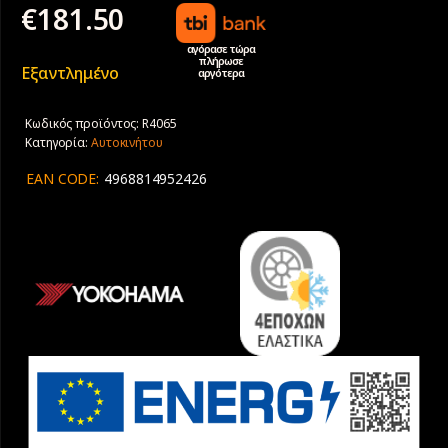
€
181.50
αγόρασε τώρα
πλήρωσε
Εξαντλημένο
αργότερα
Κωδικός προϊόντος:
R4065
Κατηγορία:
Αυτοκινήτου
EAN CODE:
4968814952426