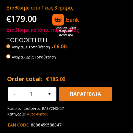
Διαθέσιμο από 1 έως 3 ημέρες
€
179.00
αγόρασε τώρα
Διαθέσιμο κατόπιν παραγγελίας
πλήρωσε
αργότερα
ΤΟΠΟΘΕΤΗΣΗ
€
6.00
Αγορά με Tοποθέτηση
(
+
)
Αγορά Χωρίς Τοποθέτηση
Order total:
€
185.00
255/50R19
ΠΑΡΑΓΓΕΛΙΑ
107W
XL
Κωδικός προϊόντος:
RASYCN0457
Radar
Κατηγορία:
Αυτοκινήτου
Dimax
R8+
EAN CODE:
8886459588847
RFT
ποσότητα