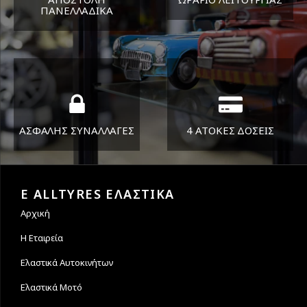
ΠΑΝΕΛΛΑΔΙΚA
ΔΕΥ-ΠΑΡ 8:30-17:30
Όπου και αν είστε θα σας
ΣΑΒ 8:30-13:30
στείλουμε τα ελαστικά σας
ΑΣΦΑΛΗΣ ΣΥΝΑΛΛΑΓΕΣ
4 ΑΤΟΚΕΣ ΔΟΣΕΙΣ
Εγγυόμαστε την ασφάλεια
Υποστηρίζουμε μέχρι και 4
των συναλλαγών σας.
άτοκες δόσεις
E ALLTYRES ΕΛΑΣΤΙΚΑ
Αρχική
Η Εταιρεία
Ελαστικά Αυτοκινήτων
Ελαστικά Μοτό