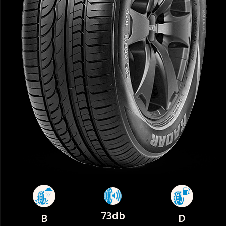
73db
B
D