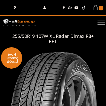
255/50R19 107W XL Radar Dimax R8+
RFT
έως 4
Άτοκες
Δόσεις!