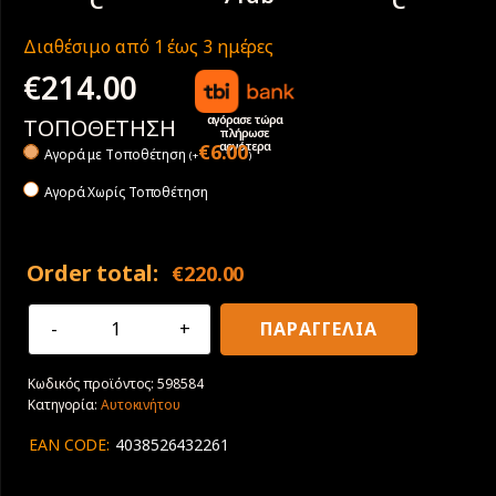
C
C
Διαθέσιμο από 1 έως 3 ημέρες
€
214.00
αγόρασε τώρα
ΤΟΠΟΘΕΤΗΣΗ
πλήρωσε
αργότερα
€
6.00
Αγορά με Tοποθέτηση
(
+
)
Αγορά Χωρίς Τοποθέτηση
Order total:
€
220.00
255/45R19
ΠΑΡΑΓΓΕΛΙΑ
100T
Goodyear
Κωδικός προϊόντος:
598584
UltraGrip
Κατηγορία:
Αυτοκινήτου
Perfomance
3
EAN CODE:
4038526432261
ποσότητα