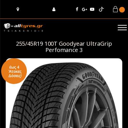
255/45R19 100T Goodyear UltraGrip
Perfomance 3
έως 4
Άτοκες
Δόσεις!