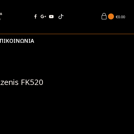
ία
€
0.00
9
ΠΙΚΟΙΝΩΝΙΑ
Azenis FK520