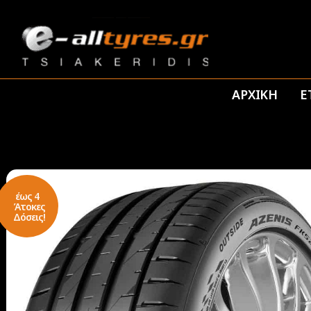
ΑΡΧΙΚΗ
Ε
έως 4
Άτοκες
Δόσεις!