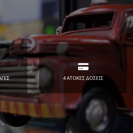
ΑΓΕΣ
4 ΑΤΟΚΕΣ ΔΟΣΕΙΣ
άλεια
Υποστηρίζουμε μέχρι και 4
ας.
άτοκες δόσεις