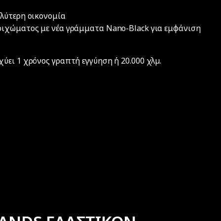
λύτερη οικονομία
οιχώματος με νέα γράμματα Nano-Black για εμφάνιση
ύει 1 χρόνος γραπτή εγγύηση ή 20.000 χλµ.