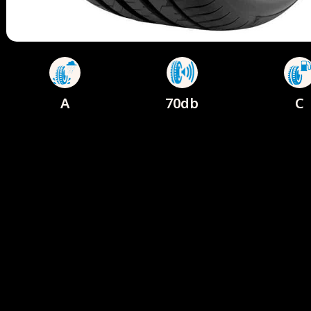
A
70db
C