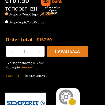
€
161.50
αγόρασε τώρα
ΤΟΠΟΘΕΤΗΣΗ
πλήρωσε
αργότερα
€
6.00
Αγορά με Tοποθέτηση
(
+
)
Αγορά Χωρίς Τοποθέτηση
Order total:
€
167.50
255/45R18
ΠΑΡΑΓΓΕΛΙΑ
103Υ
XL
Κωδικός προϊόντος:
0372651
Semperit
Κατηγορία:
Αυτοκινήτου
Speed
Life
EAN CODE:
4024067002803
3
ποσότητα