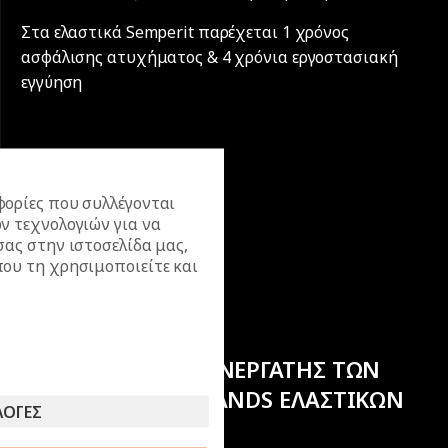
Στα ελαστικά Semperit παρέχεται 1 χρόνος
ασφάλισης ατυχήματος & 4 χρόνια εργοστασιακή
εγγύηση
ορίες που συλλέγονται
ν τεχνολογιών για να
σας στην ιστοσελίδα μας,
ου τη χρησιμοποιείτε και
ΕΠΙΣΗΜΟΣ ΣΥΝΕΡΓΑΤΗΣ ΤΩΝ
ΚΟΡΥΦΑΙΩΝ BRANDS ΕΛΑΣΤΙΚΩΝ
ΛΟΓΕΣ