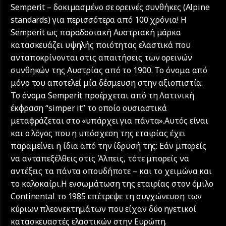
Semperit – δοκιμασμένο σε ορεινές συνθήκες (Alpine
standards) για περισσότερα από 100 χρόνια! Η
Semperit ως παραδοσιακή Αυστριακή μάρκα
κατασκευάζει υψηλής ποιότητας ελαστικά που
ανταποκρίνονται στις απαιτήσεις των ορεινών
συνθηκών της Αυστρίας από το 1900. Το όνομα από
μόνο του αποτελεί μία δέσμευση στην αξιοπιστία:
Το όνομα Semperit προέρχεται από τη Λατινική
έκφραση “simper it” το οποίο ουσιαστικά
μεταφράζεται στο «υπάρχει για πάντα».Αυτός είναι
και ο λόγος που η υπόσχεση της εταιρίας έχει
παραμείνει η ίδια από την ίδρυσή της: Εάν μπορείς
να ανταπεξέλθεις στις Άλπεις, τότε μπορείς να
αντέξεις τα πάντα οπουδήποτε – και το χειμώνα και
το καλοκαίρι.Η ενσωμάτωση της εταιρίας στον όμιλο
Continental το 1985 επέτρεψε τη συγχώνευση των
κύριων πλεονεκτημάτων που είχαν δύο ηγετικοί
κατασκευαστές ελαστικών στην Ευρώπη.