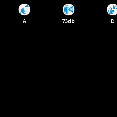
A
73db
D