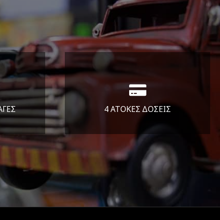
ΑΓΕΣ
4 ΑΤΟΚΕΣ ΔΟΣΕΙΣ
άλεια
Υποστηρίζουμε μέχρι και 4
ας.
άτοκες δόσεις