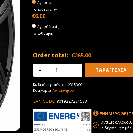
Αγορά με
Tοποθέτηση
(
+
€
6.00
)
Αγορά Χωρίς
Τοποθέτηση
Order total:
€
265.00
255/40R20
ΠΑΡΑΓΓΕΛΙΑ
101Y
XL
Κωδικός προϊόντος:
2315300
Pirelli
Κατηγορία:
Αυτοκινήτου
P
Zero
EAN CODE:
8019227231533
N1
ποσότητα
ΕΝΗΜΕΡΩΘΕΙΤΕ
Οι τιμές αλλάζου
Ενδέχεται η τιμή 