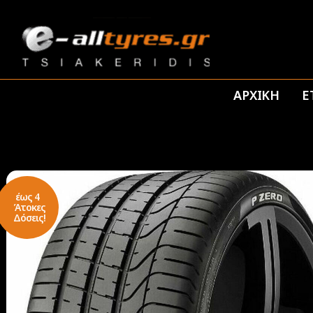
ΑΡΧΙΚΗ
Ε
έως 4
Άτοκες
Δόσεις!