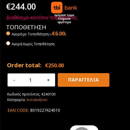
€
244.00
αγόρασε τώρα
Διαθέσιμο κατόπιν παραγγελίας
πλήρωσε
αργότερα
ΤΟΠΟΘΕΤΗΣΗ
€
6.00
Αγορά με Tοποθέτηση
(
+
)
Αγορά Χωρίς Τοποθέτηση
Order total:
€
250.00
255/40R20
ΠΑΡΑΓΓΕΛΙΑ
101H
XL
Κωδικός προϊόντος:
4240100
Pirelli
Κατηγορία:
Αυτοκινήτου
Scorpion
All
EAN CODE:
8019227424010
Season
SF
2
VOL