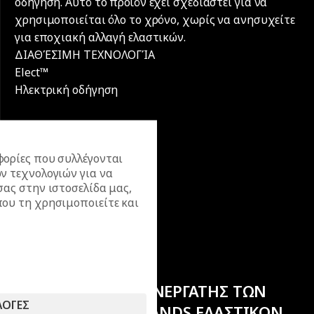
οδήγηση. Αυτό το προϊόν έχει σχεδιαστεί για να
χρησιμοποιείται όλο το χρόνο, χωρίς να ανησυχείτε
για εποχιακή αλλαγή ελαστικών.
ΔΙΑΘΈΣΙΜΗ ΤΕΧΝΟΛΟΓΊΑ
Elect™
Ηλεκτρική οδήγηση
ορίες που συλλέγονται
ν τεχνολογιών για να
σας στην ιστοσελίδα μας,
ου τη χρησιμοποιείτε και
ΕΠΙΣΗΜΟΣ ΣΥΝΕΡΓΑΤΗΣ ΤΩΝ
ΛΟΓΕΣ
ΚΟΡΥΦΑΙΩΝ BRANDS ΕΛΑΣΤΙΚΩΝ