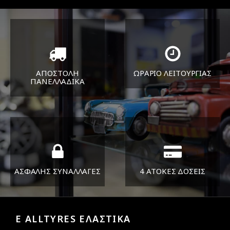
ΑΠΟΣΤΟΛΗ
ΩΡΑΡΙΟ ΛΕΙΤΟΥΡΓΙΑΣ
ΠΑΝΕΛΛΑΔΙΚA
ΔΕΥ-ΠΑΡ 8:30-17:30
Όπου και αν είστε θα σας
ΣΑΒ 8:30-13:30
στείλουμε τα ελαστικά σας
ΑΣΦΑΛΗΣ ΣΥΝΑΛΛΑΓΕΣ
4 ΑΤΟΚΕΣ ΔΟΣΕΙΣ
Εγγυόμαστε την ασφάλεια
Υποστηρίζουμε μέχρι και 4
των συναλλαγών σας.
άτοκες δόσεις
E ALLTYRES ΕΛΑΣΤΙΚΑ