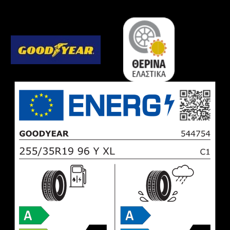
3
ROF
*
ποσότητα