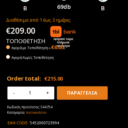
69db
B
B
Διαθέσιμο από 1 έως 3 ημέρες
€
209.00
αγόρασε τώρα
ΤΟΠΟΘΕΤΗΣΗ
πλήρωσε
αργότερα
€
6.00
Αγορά με Tοποθέτηση
(
+
)
Αγορά Χωρίς Τοποθέτηση
Order total:
€
215.00
255/35R19
ΠΑΡΑΓΓΕΛΙΑ
96Y
XL
Κωδικός προϊόντος:
544754
Goodyear
Κατηγορία:
Αυτοκινήτου
Eagle
F1
EAN CODE:
5452000723994
Asymmetric