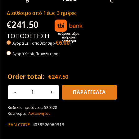
B
C
Διαθέσιμο από 1 έως 3 ημέρες
€
241.50
αγόρασε τώρα
ΤΟΠΟΘΕΤΗΣΗ
πλήρωσε
αργότερα
€
6.00
Αγορά με Tοποθέτηση
(
+
)
Αγορά Χωρίς Τοποθέτηση
Order total:
€
247.50
255/35R19
ΠΑΡΑΓΓΕΛΙΑ
96W
Goodyear
Κωδικός προϊόντος:
580528
UltraGrip
Κατηγορία:
Αυτοκινήτου
Perfomance
3
EAN CODE:
4038526069313
ποσότητα