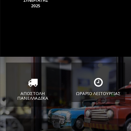
ΣΥΝΕΡΓΑΤΗΣ
2025
ΑΠΟΣΤΟΛΗ
ΩΡΑΡΙΟ ΛΕΙΤΟΥΡΓΙΑΣ
ΠΑΝΕΛΛΑΔΙΚA
ΔΕΥ-ΠΑΡ 8:30-17:30
Όπου και αν είστε θα σας
ΣΑΒ 8:30-13:30
στείλουμε τα ελαστικά σας