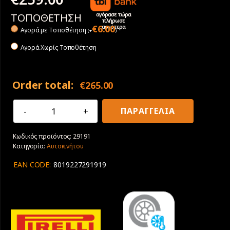
αγόρασε τώρα
ΤΟΠΟΘΕΤΗΣΗ
πλήρωσε
αργότερα
€
6.00
Αγορά με Tοποθέτηση
(
+
)
Αγορά Χωρίς Τοποθέτηση
Order total:
€
265.00
245/50R20
ΠΑΡΑΓΓΕΛΙΑ
105H
XL
Κωδικός προϊόντος:
29191
Pirelli
Κατηγορία:
Αυτοκινήτου
Scorpion
Winter
EAN CODE:
8019227291919
J
ποσότητα