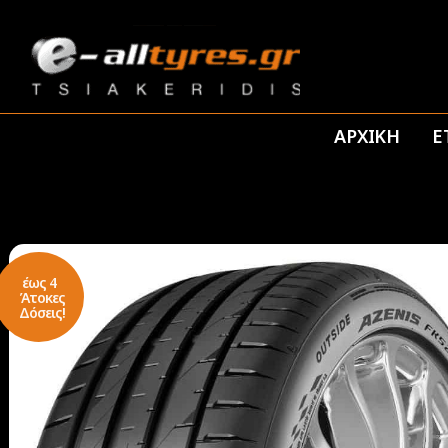
ΑΡΧΙΚΗ
Ε
έως 4
Άτοκες
Δόσεις!