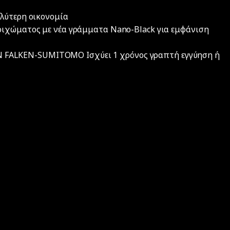
λύτερη οικονομία
οιχώματος με νέα γράμματα Nano-Black για εμφάνιση
ALKEN-SUMITOMO Iσχύει 1 χρόνος γραπτή εγγύηση ή