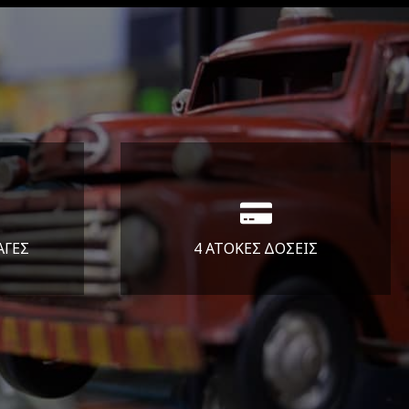
ΑΓΕΣ
4 ΑΤΟΚΕΣ ΔΟΣΕΙΣ
άλεια
Υποστηρίζουμε μέχρι και 4
ας.
άτοκες δόσεις