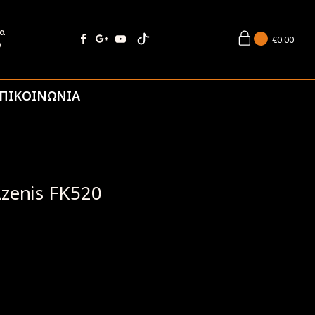
ία
€
0.00
9
ΠΙΚΟΙΝΩΝΙΑ
Azenis FK520