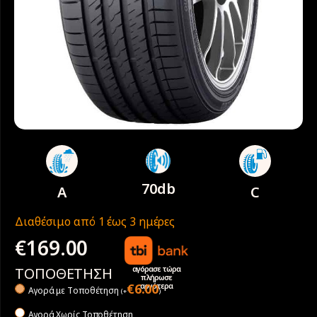
70db
A
C
Διαθέσιμο από 1 έως 3 ημέρες
€
169.00
αγόρασε τώρα
ΤΟΠΟΘΕΤΗΣΗ
πλήρωσε
αργότερα
€
6.00
Αγορά με Tοποθέτηση
(
+
)
Αγορά Χωρίς Τοποθέτηση