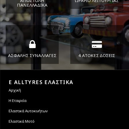
ΑΠΟΣΤΟΛΗ
ΩΡΑΡΙΟ ΛΕΙΤΟΥΡΓΙΑΣ
ΠΑΝΕΛΛΑΔΙΚA
ΔΕΥ-ΠΑΡ 8:30-17:30
Όπου και αν είστε θα σας
ΣΑΒ 8:30-13:30
στείλουμε τα ελαστικά σας
ΑΣΦΑΛΗΣ ΣΥΝΑΛΛΑΓΕΣ
4 ΑΤΟΚΕΣ ΔΟΣΕΙΣ
Εγγυόμαστε την ασφάλεια
Υποστηρίζουμε μέχρι και 4
των συναλλαγών σας.
άτοκες δόσεις
E ALLTYRES ΕΛΑΣΤΙΚΑ
Αρχική
Η Εταιρεία
Ελαστικά Αυτοκινήτων
Ελαστικά Μοτό