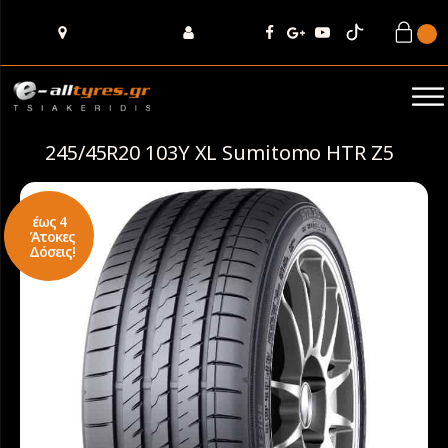
245/45R20 103Y XL Sumitomo HTR Z5
έως 4
Άτοκες
Δόσεις!