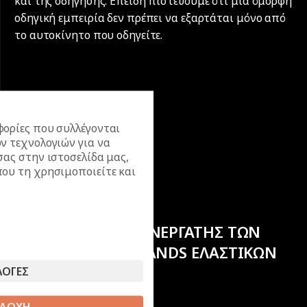
και της οδήγησης. Επειδή πιστεύουμε ότι μια όμορφη
οδηγική εμπειρία δεν πρέπει να εξαρτάται μόνο από
το αυτοκίνητο που οδηγείτε.
ορίες που συλλέγονται
ν τεχνολογιών για να
σας στην ιστοσελίδα μας,
ου τη χρησιμοποιείτε και
ΕΠΙΣΗΜΟΣ ΣΥΝΕΡΓΑΤΗΣ ΤΩΝ
ΚΟΡΥΦΑΙΩΝ BRANDS ΕΛΑΣΤΙΚΩΝ
ΛΟΓΕΣ
ΔΟΧΗ