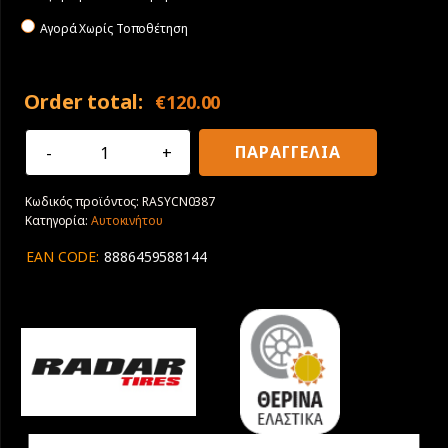
Αγορά Χωρίς Τοποθέτηση
Order total:
€
120.00
245/40R20
ΠΑΡΑΓΓΕΛΙΑ
99Y
XL
Κωδικός προϊόντος:
RASYCN0387
Radar
Κατηγορία:
Αυτοκινήτου
Dimax
R8+
EAN CODE:
8886459588144
ποσότητα