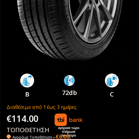
72db
B
C
Διαθέσιμο από 1 έως 3 ημέρες
€
114.00
αγόρασε τώρα
ΤΟΠΟΘΕΤΗΣΗ
πλήρωσε
αργότερα
€
6.00
Αγορά με Tοποθέτηση
(
+
)