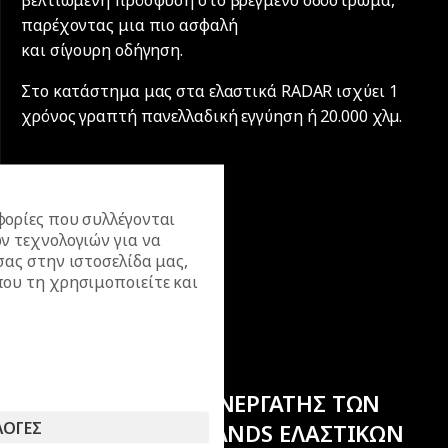
παρέχοντας μια πιο ασφαλή
και σίγουρη οδήγηση.
Στο κατάστημα μας στα ελαστικά RADAR ισχύει 1
χρόνος γραπτή πανελλαδική εγγύηση ή 20.000 χλµ.
ορίες που συλλέγονται
ν τεχνολογιών για να
σας στην ιστοσελίδα μας,
ου τη χρησιμοποιείτε και
ΕΠΙΣΗΜΟΣ ΣΥΝΕΡΓΑΤΗΣ ΤΩΝ
ΛΟΓΕΣ
ΚΟΡΥΦΑΙΩΝ BRANDS ΕΛΑΣΤΙΚΩΝ