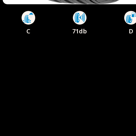
C
71db
D