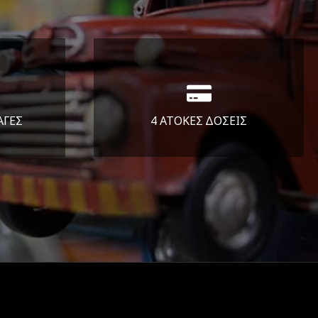
ΑΓΕΣ
4 ΑΤΟΚΕΣ ΔΟΣΕΙΣ
άλεια
Υποστηρίζουμε μέχρι και 4
ας.
άτοκες δόσεις