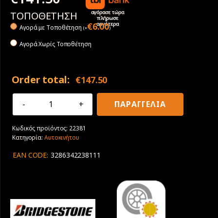
αγόρασε τώρα
ΤΟΠΟΘΕΤΗΣΗ
πλήρωσε
αργότερα
€
6.00
Αγορά με Tοποθέτηση
(
+
)
Αγορά Χωρίς Τοποθέτηση
Order total:
€
147.50
245/40R18
ΠΑΡΑΓΓΕΛΙΑ
97Y
XL
Κωδικός προϊόντος:
22381
Bridgestone
Κατηγορία:
Αυτοκινήτου
Turanza
6
EAN CODE:
3286342238111
ποσότητα