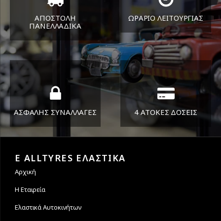
ΑΠΟΣΤΟΛΗ
ΩΡΑΡΙΟ ΛΕΙΤΟΥΡΓΙΑΣ
ΠΑΝΕΛΛΑΔΙΚA
ΔΕΥ-ΠΑΡ 8:30-17:30
Όπου και αν είστε θα σας
ΣΑΒ 8:30-13:30
στείλουμε τα ελαστικά σας
ΑΣΦΑΛΗΣ ΣΥΝΑΛΛΑΓΕΣ
4 ΑΤΟΚΕΣ ΔΟΣΕΙΣ
Εγγυόμαστε την ασφάλεια
Υποστηρίζουμε μέχρι και 4
των συναλλαγών σας.
άτοκες δόσεις
E ALLTYRES ΕΛΑΣΤΙΚΑ
Αρχική
Η Εταιρεία
Ελαστικά Αυτοκινήτων