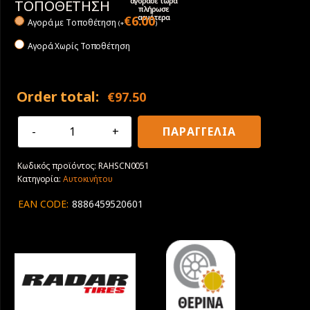
αγόρασε τώρα
ΤΟΠΟΘΕΤΗΣΗ
πλήρωσε
αργότερα
€
6.00
Αγορά με Tοποθέτηση
(
+
)
Αγορά Χωρίς Τοποθέτηση
Order total:
€
97.50
245/40R18
ΠΑΡΑΓΓΕΛΙΑ
97Y
XL
Κωδικός προϊόντος:
RAHSCN0051
Radar
Κατηγορία:
Αυτοκινήτου
Dimax
Sport
EAN CODE:
8886459520601
EVC
ποσότητα