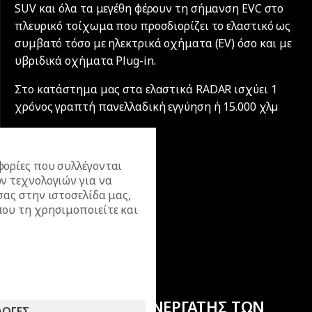
SUV και όλα τα μεγέθη φέρουν τη σήμανση EVC στο
πλευρικό τοίχωμα που προσδιορίζει το ελαστικό ως
συμβατό τόσο με ηλεκτρικά οχήματα (EV) όσο και με
υβριδικά οχήματα Plug-in.
Στο κατάστημα μας στα ελαστικά RADAR ισχύει 1
χρόνος γραπτή πανελλαδική εγγύηση ή 15.000 χλµ
ορίες που συλλέγονται
ν τεχνολογιών για να
σας στην ιστοσελίδα μας,
ου τη χρησιμοποιείτε και
ΕΠΙΣΗΜΟΣ ΣΥΝΕΡΓΑΤΗΣ ΤΩΝ
ΛΟΓΕΣ