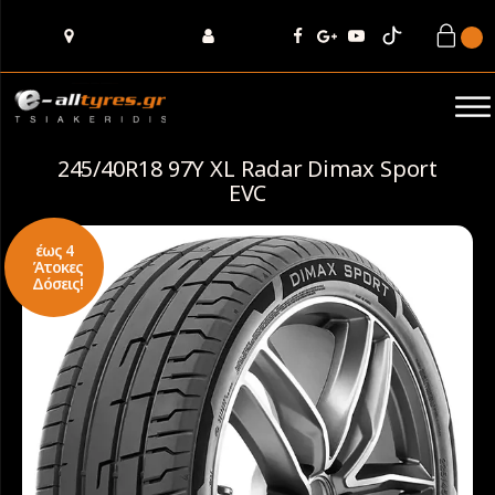
245/40R18 97Y XL Radar Dimax Sport
EVC
έως 4
Άτοκες
Δόσεις!