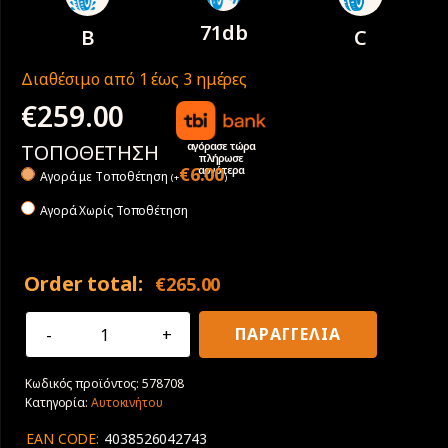
71db
B
C
Διαθέσιμο από 1 έως 3 ημέρες
€
259.00
αγόρασε τώρα
ΤΟΠΟΘΕΤΗΣΗ
πλήρωσε
αργότερα
€
6.00
Αγορά με Tοποθέτηση
(
+
)
Αγορά Χωρίς Τοποθέτηση
Order total:
€
265.00
245/35R20
ΠΑΡΑΓΓΕΛΙΑ
95Y
XL
Κωδικός προϊόντος:
578708
Goodyear
Κατηγορία:
Αυτοκινήτου
Eagle
F1
EAN CODE:
4038526042743
Asymmetric