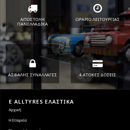
ΑΠΟΣΤΟΛΗ
ΩΡΑΡΙΟ ΛΕΙΤΟΥΡΓΙΑΣ
ΠΑΝΕΛΛΑΔΙΚA
ΔΕΥ-ΠΑΡ 8:30-17:30
Όπου και αν είστε θα σας
ΣΑΒ 8:30-13:30
στείλουμε τα ελαστικά σας
ΑΣΦΑΛΗΣ ΣΥΝΑΛΛΑΓΕΣ
4 ΑΤΟΚΕΣ ΔΟΣΕΙΣ
Εγγυόμαστε την ασφάλεια
Υποστηρίζουμε μέχρι και 4
των συναλλαγών σας.
άτοκες δόσεις
E ALLTYRES ΕΛΑΣΤΙΚΑ
Αρχική
Η Εταιρεία