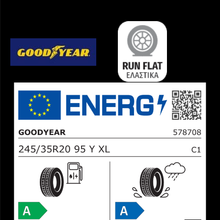
5
*
ROF
ποσότητα