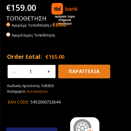
€
159.00
αγόρασε τώρα
ΤΟΠΟΘΕΤΗΣΗ
πλήρωσε
αργότερα
€
6.00
Αγορά με Tοποθέτηση
(
+
)
Αγορά Χωρίς Τοποθέτηση
Order total:
€
165.00
235/65R17
ΠΑΡΑΓΓΕΛΙΑ
108V
XL
Κωδικός προϊόντος:
545650
Goodyear
Κατηγορία:
Αυτοκινήτου
Eagle
F1
EAN CODE:
5452000732644
Asymmetric
SUV
J
ποσότητα