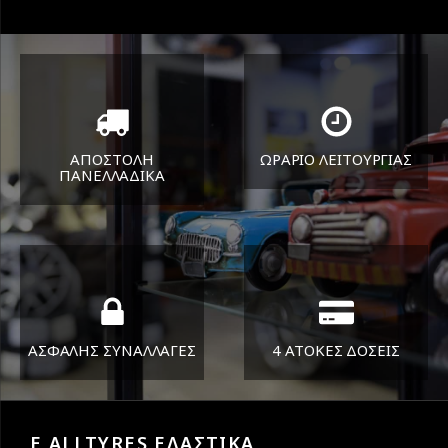
ΑΠΟΣΤΟΛΗ
ΩΡΑΡΙΟ ΛΕΙΤΟΥΡΓΙΑΣ
ΠΑΝΕΛΛΑΔΙΚA
ΔΕΥ-ΠΑΡ 8:30-17:30
Όπου και αν είστε θα σας
ΣΑΒ 8:30-13:30
στείλουμε τα ελαστικά σας
ΑΣΦΑΛΗΣ ΣΥΝΑΛΛΑΓΕΣ
4 ΑΤΟΚΕΣ ΔΟΣΕΙΣ
Εγγυόμαστε την ασφάλεια
Υποστηρίζουμε μέχρι και 4
των συναλλαγών σας.
άτοκες δόσεις
E ALLTYRES ΕΛΑΣΤΙΚΑ